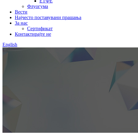
ЕТФЕ
Флуогума
Вести
Најчесто поставувани прашања
За нас
Сертификат
Контактирајте не
English