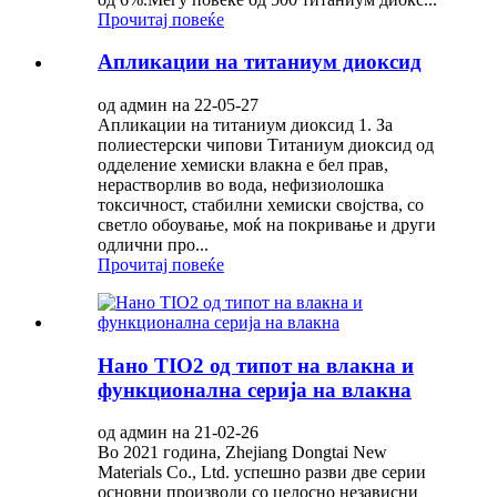
Прочитај повеќе
Апликации на титаниум диоксид
од админ на 22-05-27
Апликации на титаниум диоксид 1. За
полиестерски чипови Титаниум диоксид од
одделение хемиски влакна е бел прав,
нерастворлив во вода, нефизиолошка
токсичност, стабилни хемиски својства, со
светло обоување, моќ на покривање и други
одлични про...
Прочитај повеќе
Нано TIO2 од типот на влакна и
функционална серија на влакна
од админ на 21-02-26
Во 2021 година, Zhejiang Dongtai New
Materials Co., Ltd. успешно разви две серии
основни производи со целосно независни