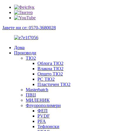
Јавете ни се: 0570-3680028
Дома
Производи
TIO2
Облога TIO2
Влакна TIO2
Општо TIO2
PC TIO2
Пластичен TIO2
Masterbatch
ПВЦ
МИЛЕНИК
Флуорополимери
ФЕП
PVDF
PFA
Тефлонски