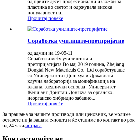
од првите десет професионални изложби за
пластика во светот и одржувала висока
популарност на...
Прочитај повеќе
Соработка училиште-претпријатие
од админ на 19-05-11
Соработка меѓу училиштата и
претпријатијата Во мај 2019 година, Zhejiang
Dongtai New Matericals Co., Ltd соработуваше
со Универзитетот Донгхуа и Државната
клучна лабораторија за модификација на
влакна, заеднички основаа „Универзитет
Жеџијанг Донгтаи-Донгхуа за органско-
неорганско хибридно забавно...
Прочитај повеќе
За прашања за нашите производи или ценовник, ве молиме
оставете ни ја вашата е-пошта и ќе стапиме во контакт во рок
од 24 часа.
истрага
Контактирајте не