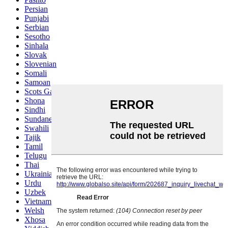
Persian
Punjabi
Serbian
Sesotho
Sinhala
Slovak
Slovenian
Somali
Samoan
Scots Gaelic
Shona
Sindhi
Sundanese
Swahili
Tajik
Tamil
Telugu
Thai
Ukrainian
Urdu
Uzbek
Vietnamese
Welsh
Xhosa