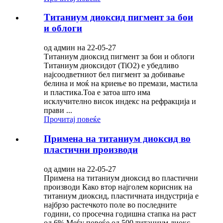
Титаниум диоксид пигмент за бои
и облоги
од админ на 22-05-27
Титаниум диоксид пигмент за бои и облоги
Титаниум диоксидот (TiO2) е убедливо
најсоодветниот бел пигмент за добивање
белина и моќ на криење во премази, мастила
и пластика.Тоа е затоа што има
исклучително висок индекс на рефракција и
прави ...
Прочитај повеќе
Примена на титаниум диоксид во
пластични производи
од админ на 22-05-27
Примена на титаниум диоксид во пластични
производи Како втор најголем корисник на
титаниум диоксид, пластичната индустрија е
најбрзо растечкото поле во последните
години, со просечна годишна стапка на раст
од 6%.Меѓу повеќе од 500 титаниум диокс...