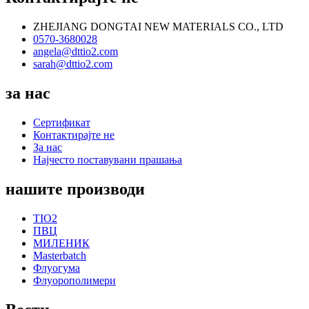
ZHEJIANG DONGTAI NEW MATERIALS CO., LTD
0570-3680028
angela@dttio2.com
sarah@dttio2.com
за нас
Сертификат
Контактирајте не
За нас
Најчесто поставувани прашања
нашите производи
TIO2
ПВЦ
МИЛЕНИК
Masterbatch
Флуогума
Флуорополимери