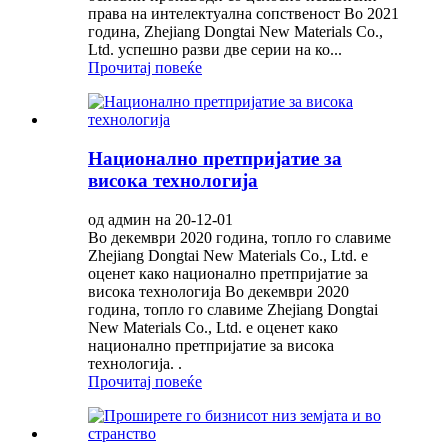
права на интелектуална сопственост Во 2021
година, Zhejiang Dongtai New Materials Co.,
Ltd. успешно разви две серии на ко...
Прочитај повеќе
Национално претпријатие за
висока технологија
од админ на 20-12-01
Во декември 2020 година, топло го славиме
Zhejiang Dongtai New Materials Co., Ltd. е
оценет како национално претпријатие за
висока технологија Во декември 2020
година, топло го славиме Zhejiang Dongtai
New Materials Co., Ltd. е оценет како
национално претпријатие за висока
технологија. .
Прочитај повеќе