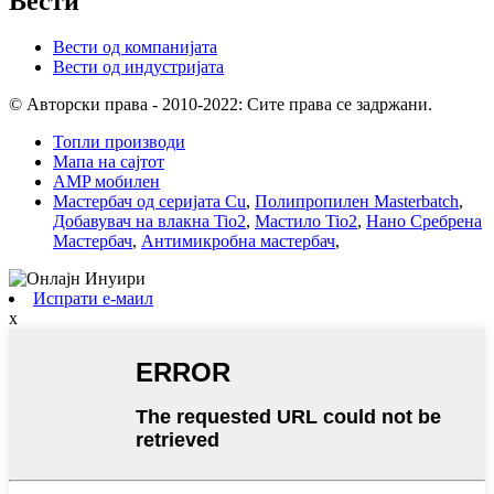
Вести
Вести од компанијата
Вести од индустријата
© Авторски права - 2010-2022: Сите права се задржани.
Топли производи
Мапа на сајтот
AMP мобилен
Мастербач од серијата Cu
,
Полипропилен Masterbatch
,
Добавувач на влакна Tio2
,
Мастило Tio2
,
Нано Сребрена
Мастербач
,
Антимикробна мастербач
,
Испрати е-маил
x