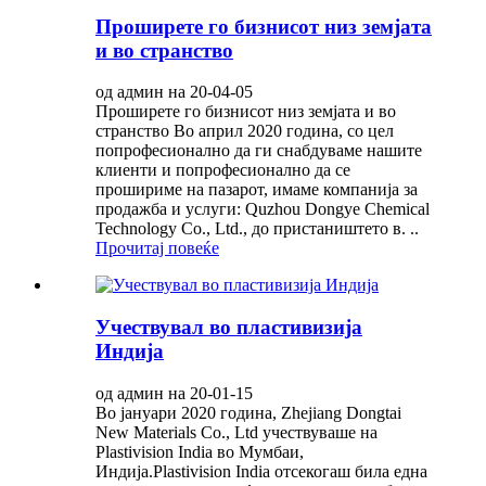
Проширете го бизнисот низ земјата
и во странство
од админ на 20-04-05
Проширете го бизнисот низ земјата и во
странство Во април 2020 година, со цел
попрофесионално да ги снабдуваме нашите
клиенти и попрофесионално да се
прошириме на пазарот, имаме компанија за
продажба и услуги: Quzhou Dongye Chemical
Technology Co., Ltd., до пристаништето в. ..
Прочитај повеќе
Учествувал во пластивизија
Индија
од админ на 20-01-15
Во јануари 2020 година, Zhejiang Dongtai
New Materials Co., Ltd учествуваше на
Plastivision India во Мумбаи,
Индија.Plastivision India отсекогаш била една