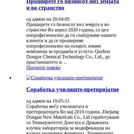
Проширете го бизнисот низ земјата
и во странство
од админ на 20-04-05
Проширете го бизнисот низ земјата и во
странство Во април 2020 година, со цел
попрофесионално да ги снабдуваме нашите
клиенти и да се прошириме
попрофесионално на пазарот, имаме
компанија за продажба и услуги: Quzhou
Dongye Chemical Technology Co., Ltd., до
пристаништето в. ..
Прочитај повеќе
Соработка училиште-претпријатие
од админ на 19-05-11
Соработка меѓу училиштата и
претпријатијата Во мај 2019 година, Zhejiang
Dongtai New Matericals Co., Ltd соработуваше
со Универзитетот Донгхуа и Државната
клучна лабораторија за модификација на
влакна заеднички формираа „Универзитет