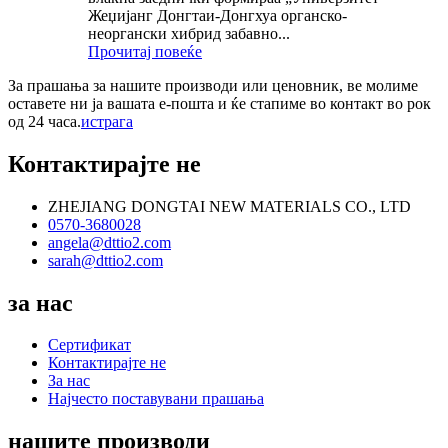
Жеџијанг Донгтаи-Донгхуа органско-
неоргански хибрид забавно...
Прочитај повеќе
За прашања за нашите производи или ценовник, ве молиме
оставете ни ја вашата е-пошта и ќе стапиме во контакт во рок
од 24 часа.
истрага
Контактирајте не
ZHEJIANG DONGTAI NEW MATERIALS CO., LTD
0570-3680028
angela@dttio2.com
sarah@dttio2.com
за нас
Сертификат
Контактирајте не
За нас
Најчесто поставувани прашања
нашите производи