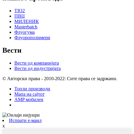
TIO2
ПВЦ
МИЛЕНИК
Masterbatch
Флуогума
Флуорополимери
Вести
Вести од компанијата
Вести од индустријата
© Авторски права - 2010-2022: Сите права се задржани.
Топли производи
Мапа на сајтот
AMP мобилен
Испрати е-маил
x