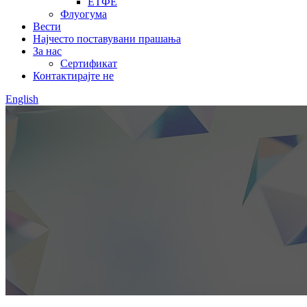
ЕТФЕ
Флуогума
Вести
Најчесто поставувани прашања
За нас
Сертификат
Контактирајте не
English