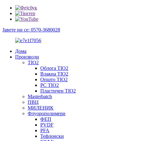
Јавете ни се: 0570-3680028
Дома
Производи
TIO2
Облога TIO2
Влакна TIO2
Општо TIO2
PC TIO2
Пластичен TIO2
Masterbatch
ПВЦ
МИЛЕНИК
Флуорополимери
ФЕП
PVDF
PFA
Тефлонски