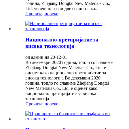
година, Zhejiang Dongtai New Materials Co.,
Ltd. успешно разви две серии на ко...
Прочитај повеќе
Национално претпријатие за
висока технологија
од админ на 20-12-01
Во декември 2020 година, топло го славиме
Zhejiang Dongtai New Materials Co., Ltd. е
оценет како национално претпријатие за
висока технологија Во декември 2020
година, топло го славиме Zhejiang Dongtai
New Materials Co., Ltd. е оценет како
национално претпријатие за висока
технологија. .
Прочитај повеќе