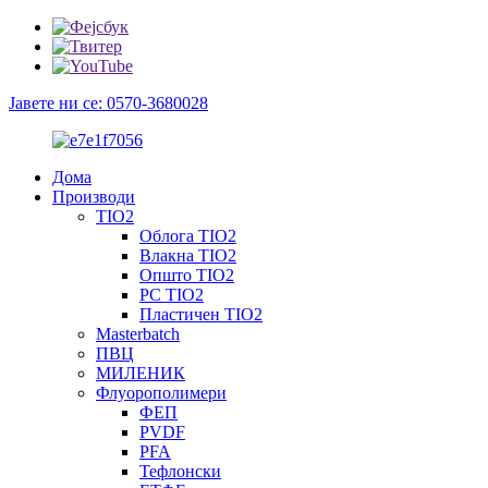
Јавете ни се: 0570-3680028
Дома
Производи
TIO2
Облога TIO2
Влакна TIO2
Општо TIO2
PC TIO2
Пластичен TIO2
Masterbatch
ПВЦ
МИЛЕНИК
Флуорополимери
ФЕП
PVDF
PFA
Тефлонски