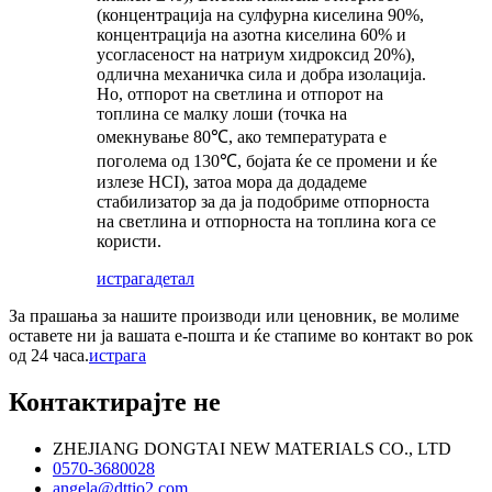
(концентрација на сулфурна киселина 90%,
концентрација на азотна киселина 60% и
усогласеност на натриум хидроксид 20%),
одлична механичка сила и добра изолација.
Но, отпорот на светлина и отпорот на
топлина се малку лоши (точка на
омекнување 80℃, ако температурата е
поголема од 130℃, бојата ќе се промени и ќе
излезе HCI), затоа мора да додадеме
стабилизатор за да ја подобриме отпорноста
на светлина и отпорноста на топлина кога се
користи.
истрага
детал
За прашања за нашите производи или ценовник, ве молиме
оставете ни ја вашата е-пошта и ќе стапиме во контакт во рок
од 24 часа.
истрага
Контактирајте не
ZHEJIANG DONGTAI NEW MATERIALS CO., LTD
0570-3680028
angela@dttio2.com