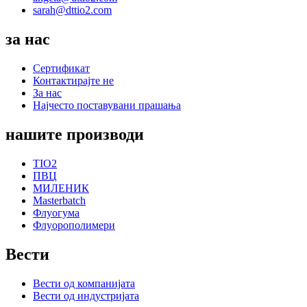
sarah@dttio2.com
за нас
Сертификат
Контактирајте не
За нас
Најчесто поставувани прашања
нашите производи
TIO2
ПВЦ
МИЛЕНИК
Masterbatch
Флуогума
Флуорополимери
Вести
Вести од компанијата
Вести од индустријата