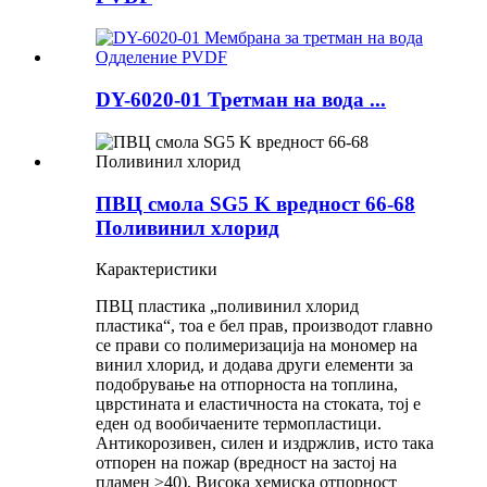
DY-6020-01 Третман на вода ...
ПВЦ смола SG5 K вредност 66-68
Поливинил хлорид
Карактеристики
ПВЦ пластика „поливинил хлорид
пластика“, тоа е бел прав, производот главно
се прави со полимеризација на мономер на
винил хлорид, и додава други елементи за
подобрување на отпорноста на топлина,
цврстината и еластичноста на стоката, тој е
еден од вообичаените термопластици.
Антикорозивен, силен и издржлив, исто така
отпорен на пожар (вредност на застој на
пламен ≥40), Висока хемиска отпорност