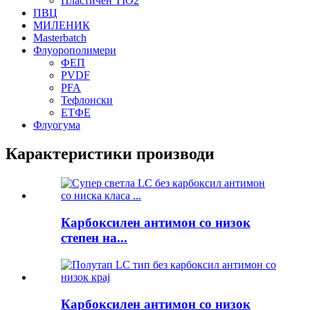
Пластичен TIO2
ПВЦ
МИЛЕНИК
Masterbatch
Флуорополимери
ФЕП
PVDF
PFA
Тефлонски
ЕТФЕ
Флуогума
Карактеристики производи
Карбоксилен антимон со низок
степен на...
Карбоксилен антимон со низок