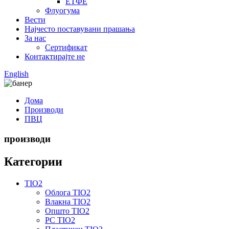
ЕТФЕ
Флуогума
Вести
Најчесто поставувани прашања
За нас
Сертификат
Контактирајте не
English
Дома
Производи
ПВЦ
производи
Категории
TIO2
Облога TIO2
Влакна TIO2
Општо TIO2
PC TIO2