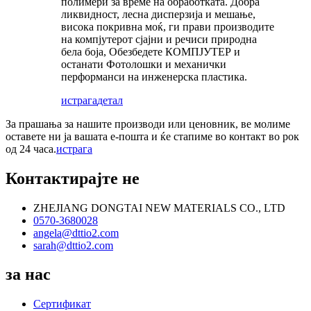
полимери за време на обработката. Добра
ликвидност, лесна дисперзија и мешање,
висока покривна моќ, ги прави производите
на компјутерот сјајни и речиси природна
бела боја, Обезбедете КОМПЈУТЕР и
останати Фотолошки и механички
перформанси на инженерска пластика.
истрага
детал
За прашања за нашите производи или ценовник, ве молиме
оставете ни ја вашата е-пошта и ќе стапиме во контакт во рок
од 24 часа.
истрага
Контактирајте не
ZHEJIANG DONGTAI NEW MATERIALS CO., LTD
0570-3680028
angela@dttio2.com
sarah@dttio2.com
за нас
Сертификат