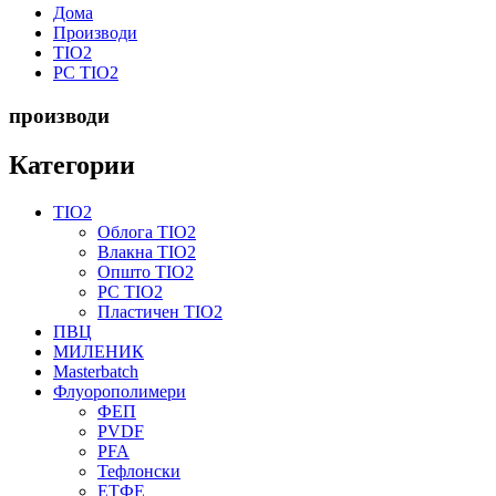
Дома
Производи
TIO2
PC TIO2
производи
Категории
TIO2
Облога TIO2
Влакна TIO2
Општо TIO2
PC TIO2
Пластичен TIO2
ПВЦ
МИЛЕНИК
Masterbatch
Флуорополимери
ФЕП
PVDF
PFA
Тефлонски
ЕТФЕ