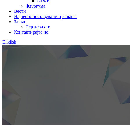
ЕТФЕ
Флуогума
Вести
Најчесто поставувани прашања
За нас
Сертификат
Контактирајте не
English