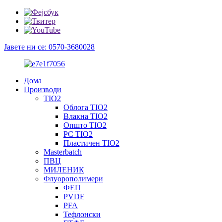
Јавете ни се: 0570-3680028
Дома
Производи
TIO2
Облога TIO2
Влакна TIO2
Општо TIO2
PC TIO2
Пластичен TIO2
Masterbatch
ПВЦ
МИЛЕНИК
Флуорополимери
ФЕП
PVDF
PFA
Тефлонски