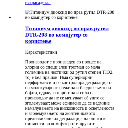
истрага
детал
Титаниум диоксид во прав рутил
DTR-208 во компјутер со
користење
Карактеристики
Производот е произведен со процес на
хлорид со специјален третман со мала
големина на честички од рутил степен TIO2,
тој е бел прашок. Има супериорни
перформанси и го контролира деградацијата
на молекуларната тежина и бледнеењето на
бојата, одржува цврстина и сила на
производот да не се менуваат сè уште се
зголемуваат; може ефикасно да се надмине
намалувањето на вискозноста и осветленоста
и зголемувањето на жолтеникавото
предизвикано од деградација на општите
пигменти во компјутерот и другите