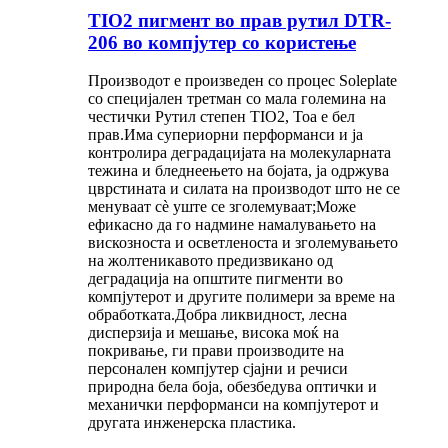
TIO2 пигмент во прав рутил DTR-
206 во компјутер со користење
Производот е произведен со процес Soleplate
со специјален третман со мала големина на
честички Рутил степен TIO2, Тоа е бел
прав.Има супериорни перформанси и ја
контролира деградацијата на молекуларната
тежина и бледнеењето на бојата, ја одржува
цврстината и силата на производот што не се
менуваат сè уште се зголемуваат;Може
ефикасно да го надмине намалувањето на
вискозноста и осветленоста и зголемувањето
на жолтеникавото предизвикано од
деградација на општите пигменти во
компјутерот и другите полимери за време на
обработката.Добра ликвидност, лесна
дисперзија и мешање, висока моќ на
покривање, ги прави производите на
персонален компјутер сјајни и речиси
природна бела боја, обезбедува оптички и
механички перформанси на компјутерот и
другата инженерска пластика.