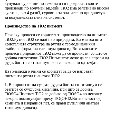
купуваат суровини по тежина и ги продаваат своите
производи по волумен.Бидејќи TiO2 има релативно висока
густина, ρ ≈ 4 g/cm3, суровината значително придонесува
за волуменската цена на системот.
Производство на TiO2 пигмент
Неколку процеси се користат за производство на пигмент
TiO2.Рутил TiO2 се наоѓа во природата.Тоа е затоа што
кристалната структура на рутил е термодинамички
стабилна форма на титаниум диоксид.Во хемиските
процеси природниот TiO2 може да се прочисти, со што се
добива синтетички TiO2.Пигментот може да се направи од
руди, богати со титаниум, кои се ископани од земјата.
Два хемиски начини се користат за да се направат
пигменти рутил и анатаза TiO2.
1. Во процесот на сулфат, рудата богата со титаниум се
реагира со сулфурна киселина, при што се добива
TiOSO4.Чистиот TiO2 се добива од TiOSO4 во неколку
чекори, поминувајќи преку TiO(OH)2.Во зависност од
хемијата и избраниот пат, се прави рутил или анатаза
титаниум диоксид.