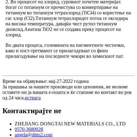
2. Во процесот на хлорид, суровиот почетен материјал
богат со титаниум се прочистува со конвертирање на
титаниум во титаниум тетрахлорид (TiCl4) со користење на
гас хлор (Cl2).Титаниум тетрахлоридот потоа се оксидира
на висока температура, давајќи чист рутил титаниум
диоксид.Анатаза TiO2 не се создава преку процесот на
хлорид.
Во двата процеса, големината на пигментните честички,
како и пост-третманот се прилагодуваат со фино
прилагодување на последните чекори во хемискиот пат.
Време на објавување: мај-27-2022 година
За прашања за нашите производи или ценовник, ве молиме
оставете ни ја вашата е-пошта и ќе стапиме во контакт во рок
од 24 часа.
истрага
Контактирајте не
ZHEJIANG DONGTAI NEW MATERIALS CO., LTD
0570-3680028
angela@dttio2.com