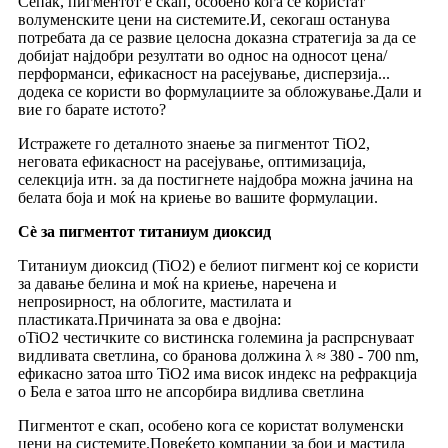
Сепак, пигментот е скап, особено кога се користат
волуменските цени на системите.И, секогаш останува
потребата да се развие целосна доказна стратегија за да се
добијат најдобри резултати во однос на односот цена/
перформанси, ефикасност на расејување, дисперзија...
додека се користи во формулациите за обложување.Дали и
вие го барате истото?
Истражете го деталното знаење за пигментот TiO2,
неговата ефикасност на расејување, оптимизација,
селекција итн. за да постигнете најдобра можна јачина на
белата боја и моќ на криење во вашите формулации.
Сè за пигментот титаниум диоксид
Титаниум диоксид (TiO2) е белиот пигмент кој се користи
за давање белина и моќ на криење, наречена и
непроѕирност, на облогите, мастилата и
пластиката.Причината за ова е двојна:
oTiO2 честичките со вистинска големина ја распрснуваат
видливата светлина, со бранова должина λ ≈ 380 - 700 nm,
ефикасно затоа што TiO2 има висок индекс на рефракција
o Бела е затоа што не апсорбира видлива светлина
Пигментот е скап, особено кога се користат волуменски
цени на системите.Повеќето компании за бои и мастила