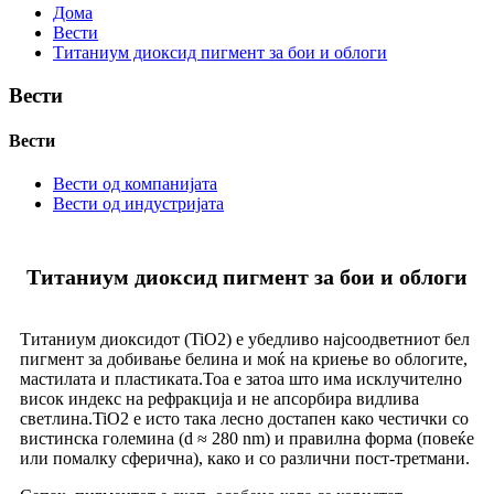
Дома
Вести
Титаниум диоксид пигмент за бои и облоги
Вести
Вести
Вести од компанијата
Вести од индустријата
Титаниум диоксид пигмент за бои и облоги
Титаниум диоксидот (TiO2) е убедливо најсоодветниот бел
пигмент за добивање белина и моќ на криење во облогите,
мастилата и пластиката.Тоа е затоа што има исклучително
висок индекс на рефракција и не апсорбира видлива
светлина.TiO2 е исто така лесно достапен како честички со
вистинска големина (d ≈ 280 nm) и правилна форма (повеќе
или помалку сферична), како и со различни пост-третмани.