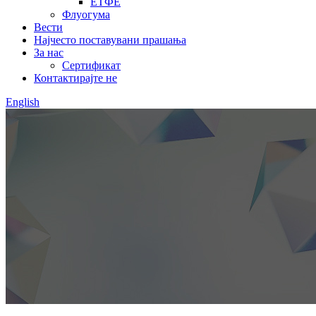
ЕТФЕ
Флуогума
Вести
Најчесто поставувани прашања
За нас
Сертификат
Контактирајте не
English