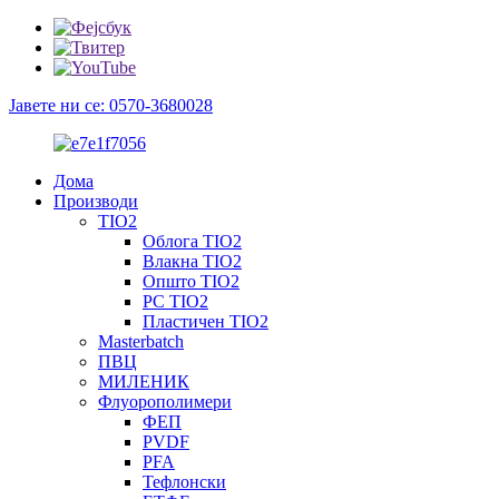
Јавете ни се: 0570-3680028
Дома
Производи
TIO2
Облога TIO2
Влакна TIO2
Општо TIO2
PC TIO2
Пластичен TIO2
Masterbatch
ПВЦ
МИЛЕНИК
Флуорополимери
ФЕП
PVDF
PFA
Тефлонски