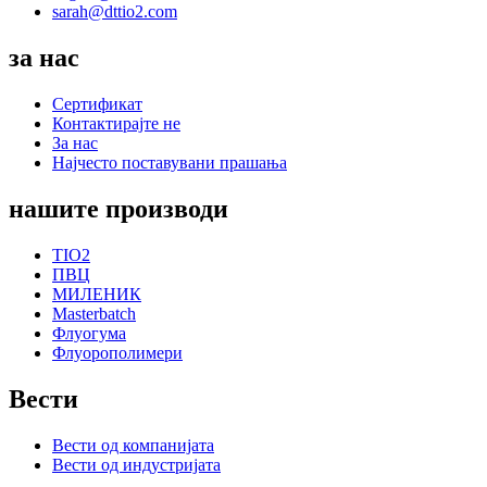
sarah@dttio2.com
за нас
Сертификат
Контактирајте не
За нас
Најчесто поставувани прашања
нашите производи
TIO2
ПВЦ
МИЛЕНИК
Masterbatch
Флуогума
Флуорополимери
Вести
Вести од компанијата
Вести од индустријата