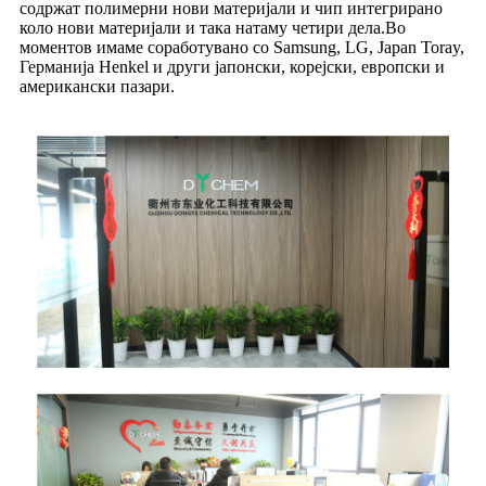
содржат полимерни нови материјали и чип интегрирано
коло нови материјали и така натаму четири дела.Во
моментов имаме соработувано со Samsung, LG, Japan Toray,
Германија Henkel и други јапонски, корејски, европски и
американски пазари.