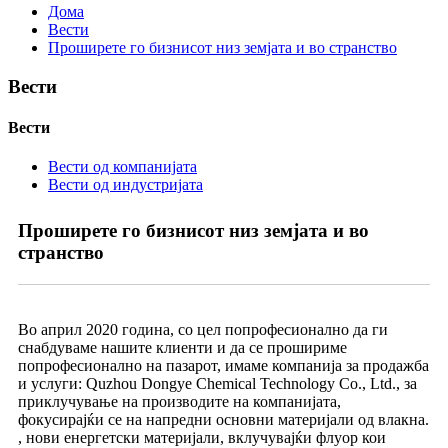
Дома
Вести
Проширете го бизнисот низ земјата и во странство
Вести
Вести
Вести од компанијата
Вести од индустријата
Проширете го бизнисот низ земјата и во
странство
Во април 2020 година, со цел попрофесионално да ги
снабдуваме нашите клиенти и да се прошириме
попрофесионално на пазарот, имаме компанија за продажба
и услуги: Quzhou Dongye Chemical Technology Co., Ltd., за
приклучување на производите на компанијата,
фокусирајќи се на напредни основни материјали од влакна.
, нови енергетски материјали, вклучувајќи флуор кои