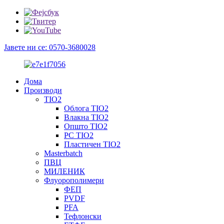
Јавете ни се: 0570-3680028
Дома
Производи
TIO2
Облога TIO2
Влакна TIO2
Општо TIO2
PC TIO2
Пластичен TIO2
Masterbatch
ПВЦ
МИЛЕНИК
Флуорополимери
ФЕП
PVDF
PFA
Тефлонски