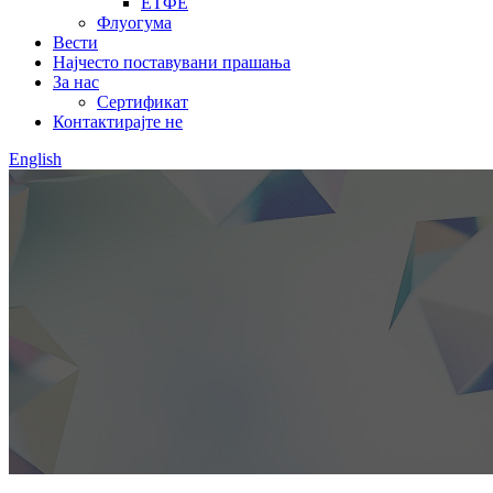
ЕТФЕ
Флуогума
Вести
Најчесто поставувани прашања
За нас
Сертификат
Контактирајте не
English