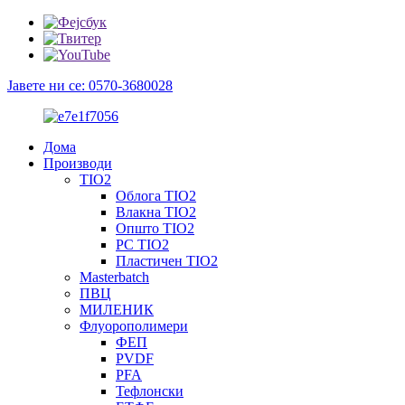
Јавете ни се: 0570-3680028
Дома
Производи
TIO2
Облога TIO2
Влакна TIO2
Општо TIO2
PC TIO2
Пластичен TIO2
Masterbatch
ПВЦ
МИЛЕНИК
Флуорополимери
ФЕП
PVDF
PFA
Тефлонски