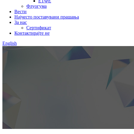
ЕТФЕ
Флуогума
Вести
Најчесто поставувани прашања
За нас
Сертификат
Контактирајте не
English