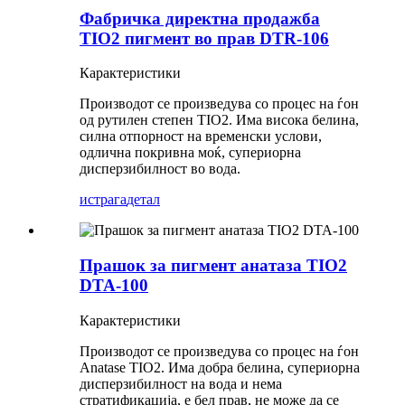
Фабричка директна продажба
TIO2 пигмент во прав DTR-106
Карактеристики
Производот се произведува со процес на ѓон
од рутилен степен TIO2. Има висока белина,
силна отпорност на временски услови,
одлична покривна моќ, супериорна
дисперзибилност во вода.
истрага
детал
Прашок за пигмент анатаза TIO2
DTA-100
Карактеристики
Производот се произведува со процес на ѓон
Anatase TIO2. Има добра белина, супериорна
дисперзибилност на вода и нема
стратификација, е бел прав, не може да се