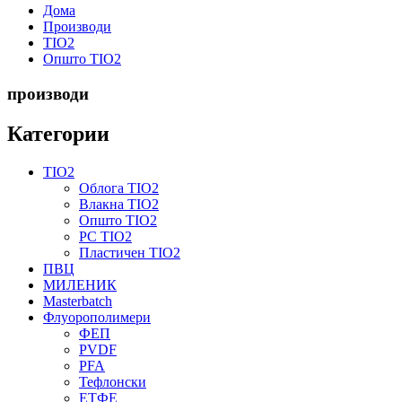
Дома
Производи
TIO2
Општо TIO2
производи
Категории
TIO2
Облога TIO2
Влакна TIO2
Општо TIO2
PC TIO2
Пластичен TIO2
ПВЦ
МИЛЕНИК
Masterbatch
Флуорополимери
ФЕП
PVDF
PFA
Тефлонски
ЕТФЕ