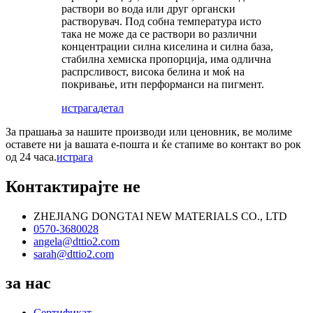
раствори во вода или друг органски
растворувач. Под собна температура исто
така не може да се раствори во различни
концентрации силна киселина и силна база,
стабилна хемиска пропорција, има одлична
распрсливост, висока белина и моќ на
покривање, итн перформанси на пигмент.
истрага
детал
За прашања за нашите производи или ценовник, ве молиме
оставете ни ја вашата е-пошта и ќе стапиме во контакт во рок
од 24 часа.
истрага
Контактирајте не
ZHEJIANG DONGTAI NEW MATERIALS CO., LTD
0570-3680028
angela@dttio2.com
sarah@dttio2.com
за нас
Сертификат