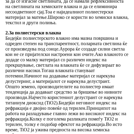
за да се изгасне светлината, да се намали рефлексивноста
на светлината на хемиските влакна и да се елиминира
несоодветниот сјај.Тоа е најидеалниот полиестерски
материјал за матење.Широко се користи во хемиски влакна,
текстил и други полиња.
2.За полиестерски влакна
Бидејќи полиестерското влакно има мазна површина и
одреден степен на транспарентност, поларната светлина ќе
се произведува под сонце.Аурора ќе создаде силни светла
кои не се пријателски настроени кон очите.Ако влакното се
додаде со малку материјал со различен индекс на
прекршување, светлата на влакната ќе се дифузираат во
различни насоки.Тогаш влакната стануваат
потемни.Начинот на додавање материјал се нарекува
делустеринг, а материјалот се нарекува делустрант.
Општо земено, производителите на полиестер имаат
тенденција да додаваат средство за бришење во нивните
производи.Најчесто користениот делустрант се нарекува
титаниум диоксид (TiO2).Бидејќи неговиот индекс на
рефракција е двојно повеќе од терилен.Принципот на
работа на разладување главно лежи во високиот индекс на
рефракција.Колку е поголема разликата помеѓу TiO2 и
терилен, толку е подобар ефектот на рефракција.Во исто
време, TiO2 ја ужива предноста на висока хемиска