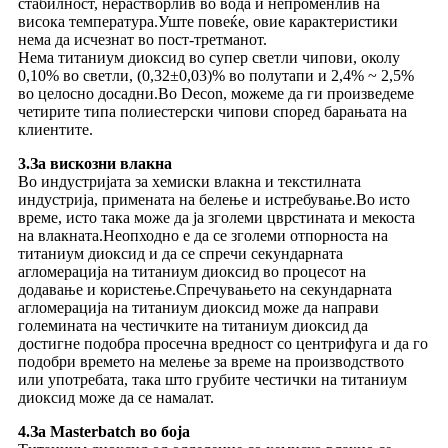
стабилност, нерастворлив во вода и непроменлив на
висока температура.Уште повеќе, овие карактеристики
нема да исчезнат во пост-третманот.
Нема титаниум диоксид во супер светли чипови, околу
0,10% во светли, (0,32±0,03)% во полутапи и 2,4% ~ 2,5%
во целосно досадни.Во Decon, можеме да ги произведеме
четирите типа полиестерски чипови според барањата на
клиентите.
3.За вискозни влакна
Во индустријата за хемиски влакна и текстилната
индустрија, примената на белење и истребување.Во исто
време, исто така може да ја зголеми цврстината и мекоста
на влакната.Неопходно е да се зголеми отпорноста на
титаниум диоксид и да се спречи секундарната
агломерација на титаниум диоксид во процесот на
додавање и користење.Спречувањето на секундарната
агломерација на титаниум диоксид може да направи
големината на честичките на титаниум диоксид да
достигне подобра просечна вредност со центрифуга и да го
подобри времето на мелење за време на производството
или употребата, така што грубите честички на титаниум
диоксид може да се намалат.
4.За Masterbatch во боја