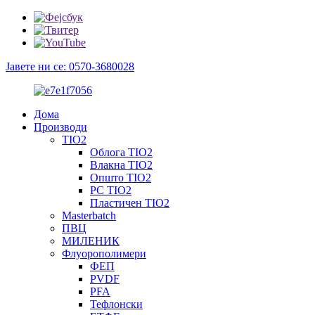
Јавете ни се: 0570-3680028
Дома
Производи
TIO2
Облога TIO2
Влакна TIO2
Општо TIO2
PC TIO2
Пластичен TIO2
Masterbatch
ПВЦ
МИЛЕНИК
Флуорополимери
ФЕП
PVDF
PFA
Тефлонски