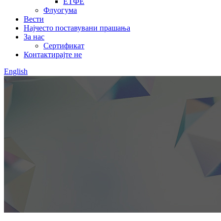
ЕТФЕ
Флуогума
Вести
Најчесто поставувани прашања
За нас
Сертификат
Контактирајте не
English