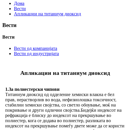
Дома
Вести
Апликации на титаниум диоксид
Вести
Вести
Вести од компанијата
Вести од индустријата
Апликации на титаниум диоксид
1.За полиестерски чипови
Титаниум диоксид од одделение хемиски влакна е бел
прав, нерастворлив во вода, нефизиолошка токсичност,
стабилни хемиски својства, со светло обоување, моќ на
покривање и други одлични својства.Бидејќи индексот на
рефракција е блиску до индексот на прекршување во
полиестер, кога се додава во полиестер, разликата во
индексот на прекршување помеѓу двете може да се користи