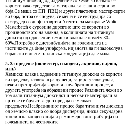
Титаниум диоксид од одделение со хемиско влакно се
користи како средство за матирање за главни серии во
боја.Се меша со ПП, ПВЦ и други пластични мастер-серти
во боја, потоа се спојува, се меша и се екструдира со
екструдер со двојна завртка.Агентот за матирање White
Masterbatch е суровина директно што се користи во
производството на влакна, а количината на титаниум
диоксид од одделение хемиски влакна е помеѓу 30-
60%.Потребно е дистрибуцијата на големината на
честичките да биде униформа, нијансата да ги задоволува
барањата и двете топлинска кондензација да е мала.
5. За предење (полиестер, спандекс, акрилик, најлон,
итн.)
Хемиски влакна одделение титаниум диоксид се користи
во предење, главно игра душеци, зацврстување улога,
некои претпријатија користат не-абразивни процес, а
другата употреба на абразивни процес.Разликата лежи во
тоа дали титаниум диоксидот и неговите материјали за
вртење се брусат заедно пред да се мешаат
предењето.Неабразивниот процес бара титаниум диоксид
од хемиско влакно со добра дисперзија, ниска секундарна
топлинска кондензација и рамномерна дистрибуција на
големината на честичките.