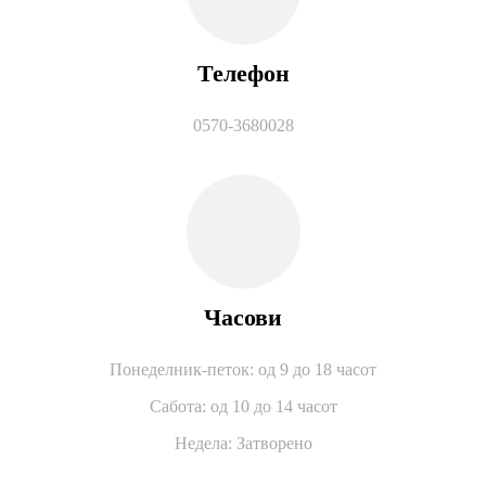
Телефон
0570-3680028
Часови
Понеделник-петок: од 9 до 18 часот
Сабота: од 10 до 14 часот
Недела: Затворено