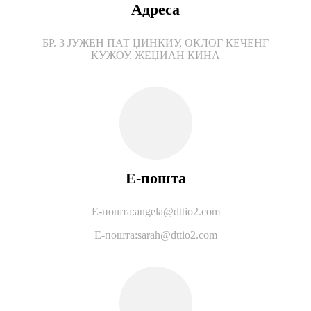
Адреса
БР. 3 ЈУЖЕН ПАТ ЏИНКИУ, ОКЛОГ КЕЧЕНГ
КУЖОУ, ЖЕЏИАН КИНА
Е-пошта
Е-пошта:
angela@dttio2.com
Е-пошта:
sarah@dttio2.com