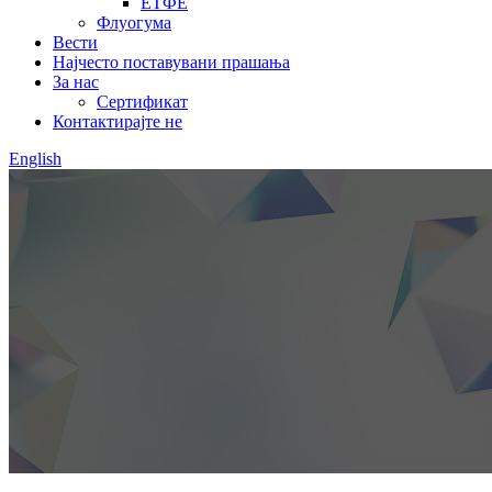
ЕТФЕ
Флуогума
Вести
Најчесто поставувани прашања
За нас
Сертификат
Контактирајте не
English