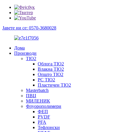
Јавете ни се: 0570-3680028
Дома
Производи
TIO2
Облога TIO2
Влакна TIO2
Општо TIO2
PC TIO2
Пластичен TIO2
Masterbatch
ПВЦ
МИЛЕНИК
Флуорополимери
ФЕП
PVDF
PFA
Тефлонски