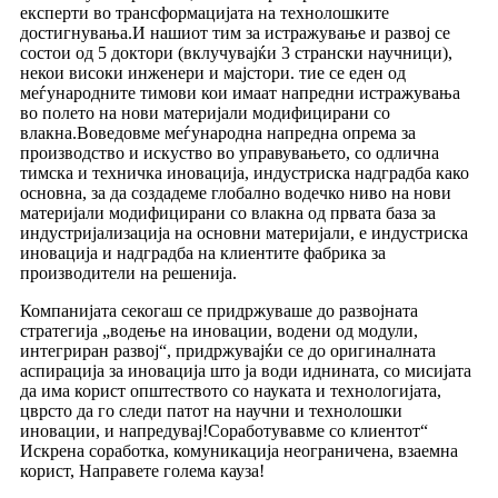
експерти во трансформацијата на технолошките
достигнувања.И нашиот тим за истражување и развој се
состои од 5 доктори (вклучувајќи 3 странски научници),
некои високи инженери и мајстори. тие се еден од
меѓународните тимови кои имаат напредни истражувања
во полето на нови материјали модифицирани со
влакна.Воведовме меѓународна напредна опрема за
производство и искуство во управувањето, со одлична
тимска и техничка иновација, индустриска надградба како
основна, за да создадеме глобално водечко ниво на нови
материјали модифицирани со влакна од првата база за
индустријализација на основни материјали, е индустриска
иновација и надградба на клиентите фабрика за
производители на решенија.
Компанијата секогаш се придржуваше до развојната
стратегија „водење на иновации, водени од модули,
интегриран развој“, придржувајќи се до оригиналната
аспирација за иновација што ја води иднината, со мисијата
да има корист општеството со науката и технологијата,
цврсто да го следи патот на научни и технолошки
иновации, и напредувај!Соработувавме со клиентот“
Искрена соработка, комуникација неограничена, взаемна
корист, Направете голема кауза!