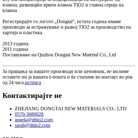
влакна, развивајќи врвни влакна TIO2 и главна серија на
влакна
Регистрирајте го логото „Dongtai“, истата година имаме
производи за истражување и развој TIO2 за производство на
хартија и пластика
2013 година
2011 година
Поставување на Quzhou Dongtai New Material Co., Ltd
За прашања за нашите производи или ценовник, ве молиме
оставете ни ја вашата е-пошта и ќе стапиме во контакт во рок
од 24 часа.
истрага
Контактирајте не
ZHEJIANG DONGTAI NEW MATERIALS CO., LTD
0570-3680028
angela@dttio2.com
sarah@dttio2.com