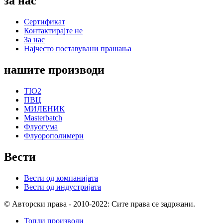
за нас
Сертификат
Контактирајте не
За нас
Најчесто поставувани прашања
нашите производи
TIO2
ПВЦ
МИЛЕНИК
Masterbatch
Флуогума
Флуорополимери
Вести
Вести од компанијата
Вести од индустријата
© Авторски права - 2010-2022: Сите права се задржани.
Топли производи