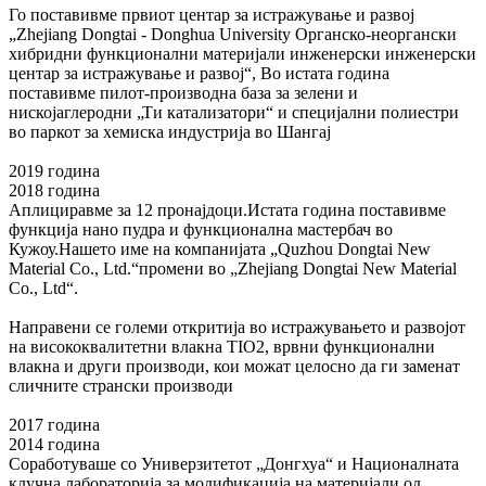
Го поставивме првиот центар за истражување и развој
„Zhejiang Dongtai - Donghua University Органско-неоргански
хибридни функционални материјали инженерски инженерски
центар за истражување и развој“, Во истата година
поставивме пилот-производна база за зелени и
нискојаглеродни „Ти катализатори“ и специјални полиестри
во паркот за хемиска индустрија во Шангај
2019 година
2018 година
Аплициравме за 12 пронајдоци.Истата година поставивме
функција нано пудра и функционална мастербач во
Кужоу.Нашето име на компанијата „Quzhou Dongtai New
Material Co., Ltd.“промени во „Zhejiang Dongtai New Material
Co., Ltd“.
Направени се големи откритија во истражувањето и развојот
на висококвалитетни влакна TIO2, врвни функционални
влакна и други производи, кои можат целосно да ги заменат
сличните странски производи
2017 година
2014 година
Соработуваше со Универзитетот „Донгхуа“ и Националната
клучна лабораторија за модификација на материјали од