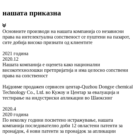
нашата приказна
Основните производи на нашата компанија со независни
права на интелектуална сопственост се пуштени на пазарот,
сите добија високо признати од клиентите
2021 година
2020.12
Нашата компанија е оценета како национални
високотехнолошки претпријатија и има целосно сопствени
права на сопственост
Најдовме продажен сервисен центар-Quzhou Dongye chemical
Technology Co., Ltd. во Кужоу и Центар за евалуација и
тестирање на индустриски апликации во Шаоксинг
2020.4
2020 година
По неколку години посветено истражување, нашата
компанија последователно доби 12 овластени патенти за
пронајдок, 4 нови патенти за пронајдок за апликации