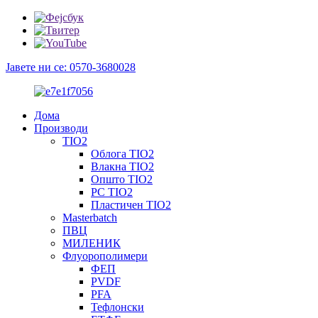
Јавете ни се: 0570-3680028
Дома
Производи
TIO2
Облога TIO2
Влакна TIO2
Општо TIO2
PC TIO2
Пластичен TIO2
Masterbatch
ПВЦ
МИЛЕНИК
Флуорополимери
ФЕП
PVDF
PFA
Тефлонски