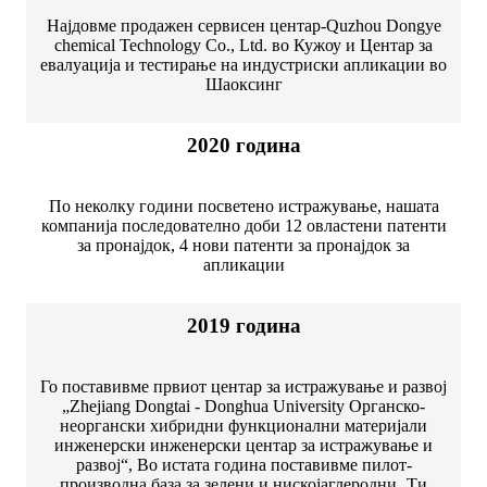
Најдовме продажен сервисен центар-Quzhou Dongye
chemical Technology Co., Ltd. во Кужоу и Центар за
евалуација и тестирање на индустриски апликации во
Шаоксинг
2020 година
По неколку години посветено истражување, нашата
компанија последователно доби 12 овластени патенти
за пронајдок, 4 нови патенти за пронајдок за
апликации
2019 година
Го поставивме првиот центар за истражување и развој
„Zhejiang Dongtai - Donghua University Органско-
неоргански хибридни функционални материјали
инженерски инженерски центар за истражување и
развој“, Во истата година поставивме пилот-
производна база за зелени и нискојаглеродни „Ти