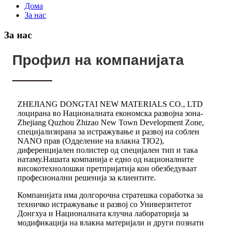
Дома
За нас
За нас
Профил на компанијата
ZHEJIANG DONGTAI NEW MATERIALS CO., LTD
лоцирана во Националната економска развојна зона-
Zhejiang Quzhou Zhizao New Town Development Zone,
специјализирана за истражување и развој на соблен
NANO прав (Одделение на влакна TIO2),
диференцијален полистер од специјален тип и така
натаму.Нашата компанија е едно од националните
високотехнолошки претпријатија кои обезбедуваат
професионални решенија за клиентите.
Компанијата има долгорочна стратешка соработка за
техничко истражување и развој со Универзитетот
Донгхуа и Националната клучна лабораторија за
модификација на влакна материјали и други познати