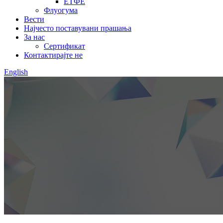
ЕТФЕ
Флуогума
Вести
Најчесто поставувани прашања
За нас
Сертификат
Контактирајте не
English