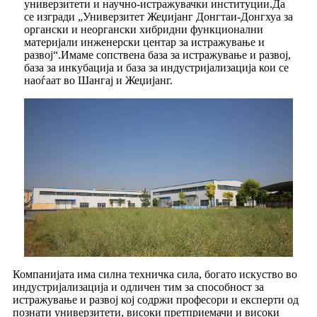
универзитети и научно-истражувачки институции.Да
се ​​изгради „Универзитет Жеџијанг Донгтаи-Донгхуа за
органски и неоргански хибридни функционални
материјали инженерски центар за истражување и
развој“.Имаме сопствена база за истражување и развој,
база за инкубација и база за индустријализација кои се
наоѓаат во Шангај и Жеџијанг.
Компанијата има силна техничка сила, богато искуство во
индустријализација и одличен тим за способност за
истражување и развој кој содржи професори и експерти од
познати универзитети, високи претприемачи и високи