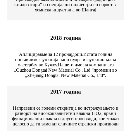
катализатори“ и специјални полиестри во паркот за
хемиска индустрија во Шангај
2018 година
Аплициравме за 12 пронајдоци.Истата година
поставивме функција нано пудра и функционална
мастербач во Кужоу.Нашето име на компанијата
„Quzhou Dongtai New Material Co., Ltd.“промени во
„Zhejiang Dongtai New Material Co., Ltd“.
2017 година
Направени се големи откритија во истражувањето и
развојот на висококвалитетни влакна TIO2, врвни
функционални влакна и други производи, кои можат
целосно да ги заменат сличните странски производи