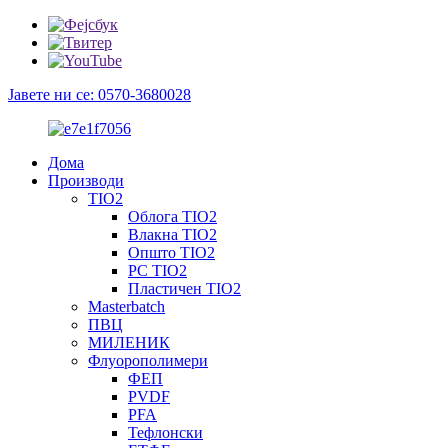
Јавете ни се: 0570-3680028
Дома
Производи
TIO2
Облога TIO2
Влакна TIO2
Општо TIO2
PC TIO2
Пластичен TIO2
Masterbatch
ПВЦ
МИЛЕНИК
Флуорополимери
ФЕП
PVDF
PFA
Тефлонски