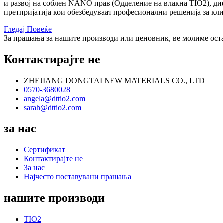
и развој на соблен NANO прав (Одделение на влакна TIO2), ди
претпријатија кои обезбедуваат професионални решенија за кли
Гледај Повеќе
За прашања за нашите производи или ценовник, ве молиме оставе
Контактирајте не
ZHEJIANG DONGTAI NEW MATERIALS CO., LTD
0570-3680028
angela@dttio2.com
sarah@dttio2.com
за нас
Сертификат
Контактирајте не
За нас
Најчесто поставувани прашања
нашите производи
TIO2