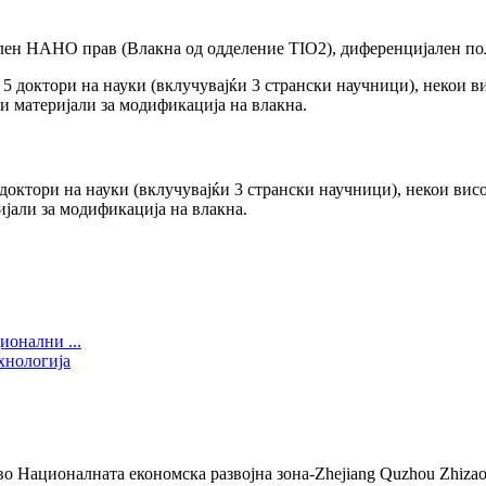
блен НАНО прав (Влакна од одделение TIO2), диференцијален пол
 доктори на науки (вклучувајќи 3 странски научници), некои ви
ијали за модификација на влакна.
ионални ...
хнологија
оналната економска развојна зона-Zhejiang Quzhou Zhizao N