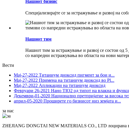
Нашиот бизнис
Специјализирајте се за истражување и развој на со
Нашиот тим
Нашиот тим за истражување и развој се состои од 5
со напредни истражувања во областа на нови матер
Вести
Мај-27-2022
Титаниум диоксид пигмент за бои и...
Мај-27-2022
Примена на титаниум диоксид во Pl...
Мај-27-2022
Апликации на титаниум диоксид
Февруари 26-2021
Нано TIO2 од типот на влакна и функц
Декември-01-2020
Национално претпријатие за висока те
април-05-2020
Проширете го бизнисот низ земјата и...
за нас
ZHEJIANG DONGTAI NEW MATERIALS CO., LTD лоцирана во Наци