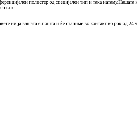
ференцијален полистер од специјален тип и така натаму.Нашата
ентите.
те ни ја вашата е-пошта и ќе стапиме во контакт во рок од 24 ч