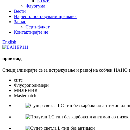
ЕТФЕ
Флуогума
Вести
Најчесто поставувани прашања
За нас
Сертификат
Контактирајте не
English
производ
Специјализирајте се за истражување и развој на соблен НАНО п
сите
Флуорополимери
МИЛЕНИК
Masterbatch