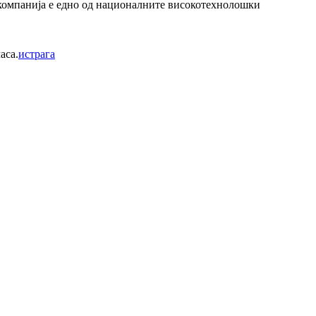
 компанија е едно од националните високотехнолошки
аса.
истрага