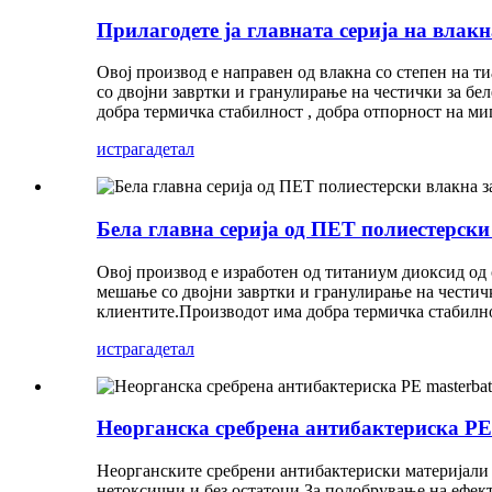
Прилагодете ја главната серија на влакн
Овој производ е направен од влакна со степен на 
со двојни завртки и гранулирање на честички за б
добра термичка стабилност , добра отпорност на мигр
истрага
детал
Бела главна серија од ПЕТ полиестерски
Овој производ е изработен од титаниум диоксид од
мешање со двојни завртки и гранулирање на чести
клиентите.Производот има добра термичка стабилност
истрага
детал
Неорганска сребрена антибактериска PE
Неорганските сребрени антибактериски материјали 
нетоксични и без остатоци.За подобрување на ефек