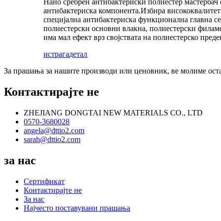
Нано сребрен антибактериски полиестер мастербач 
антибактериска компонента.Избира висококвалитетн
специјална антибактериска функционална главна се
полиестерски основни влакна, полиестерски филаме
има мал ефект врз својствата на полиестерско пред
истрага
детал
За прашања за нашите производи или ценовник, ве молиме оставе
Контактирајте не
ZHEJIANG DONGTAI NEW MATERIALS CO., LTD
0570-3680028
angela@dttio2.com
sarah@dttio2.com
за нас
Сертификат
Контактирајте не
За нас
Најчесто поставувани прашања