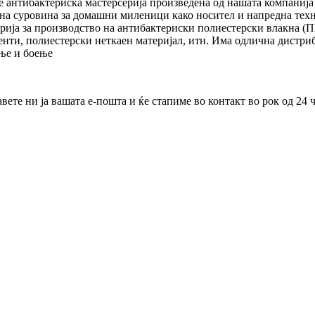
е антибактериска мастерсерија произведена од нашата компанија
а суровина за домашни миленици како носител и напредна технол
рија за производство на антибактериски полиестерски влакна (П
нти, полиестерски неткаен материјал, итн. Има одлична дистриб
ење и боење
те ни ја вашата е-пошта и ќе стапиме во контакт во рок од 24 ч