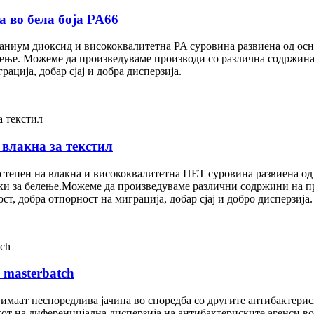
а во бела боја PA66
тианиум диоксид и висококвалитетна PA суровина развиена од ос
елење. Можеме да произведуваме производи со различна содржин
ација, добар сјај и добра дисперзија.
 влакна за текстил
 степен на влакна и висококвалитетна ПЕТ суровина развиена од
чки за белење.Можеме да произведуваме различни содржини на п
, добра отпорност на миграција, добар сјај и добро дисперзија.
 masterbatch
имаат неспоредлива јачина во споредба со другите антибактерис
тот на диференцијална дисперзија на антибактериските агенси в