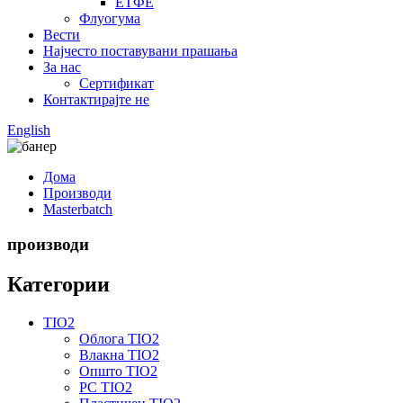
ЕТФЕ
Флуогума
Вести
Најчесто поставувани прашања
За нас
Сертификат
Контактирајте не
English
Дома
Производи
Masterbatch
производи
Категории
TIO2
Облога TIO2
Влакна TIO2
Општо TIO2
PC TIO2