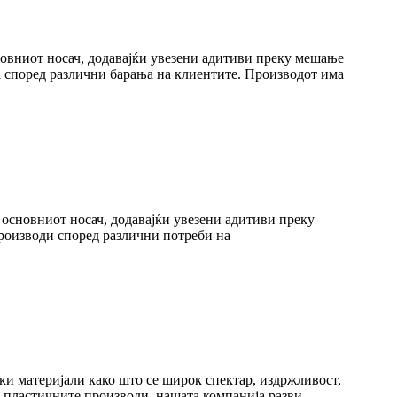
новниот носач, додавајќи увезени адитиви преку мешање
а според различни барања на клиентите. Производот има
 основниот носач, додавајќи увезени адитиви преку
роизводи според различни потреби на
ки материјали како што се широк спектар, издржливост,
о пластичните производи, нашата компанија разви