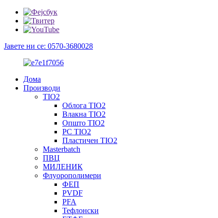
Јавете ни се: 0570-3680028
Дома
Производи
TIO2
Облога TIO2
Влакна TIO2
Општо TIO2
PC TIO2
Пластичен TIO2
Masterbatch
ПВЦ
МИЛЕНИК
Флуорополимери
ФЕП
PVDF
PFA
Тефлонски