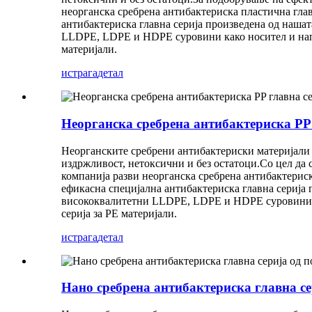
неорганска сребрена антибактериска пластична глав
антибактериска главна серија произведена од наша
LLDPE, LDPE и HDPE суровини како носител и напре
материјали.
истрага
детал
Неорганска сребрена антибактериска PP 
Неорганските сребрени антибактериски материјали 
издржливост, нетоксични и без остатоци.Со цел да 
компанија разви неорганска сребрена антибактериск
ефикасна специјална антибактериска главна серија
висококвалитетни LLDPE, LDPE и HDPE суровини как
серија за PE материјали.
истрага
детал
Нано сребрена антибактериска главна се