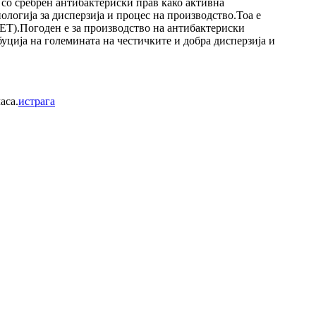
 со сребрен антибактериски прав како активна
огија за дисперзија и процес на производство.Тоа е
ЕТ).Погоден е за производство на антибактериски
уција на големината на честичките и добра дисперзија и
аса.
истрага