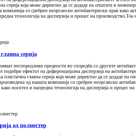
на серија која може директно да се додаде на општата и инженер
та компанија со сребрен неоргански антибактериски прав како а
дна технологија на дисперзија и процес на производство.Тоа е 
главна серија
имаат неспоредливи предности во споредба со другите антибакт
се подобри ефектот на диференцијална дисперзија на антибактер
а пластична главна серија која може директно да се додаде на о
 произведена од нашата компанија со сребрен неоргански антиба
о носител и напредна технологија на дисперзија и процес на п
рија од полиестер