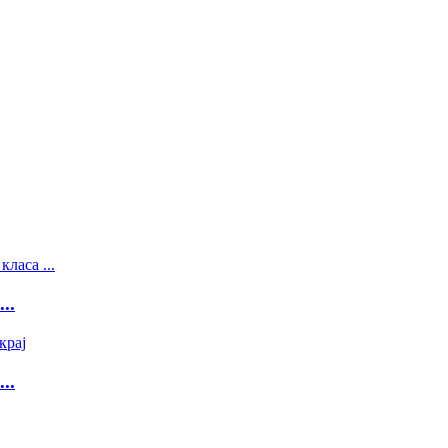
..
..