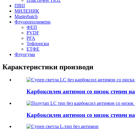
Пластичен TIO2
ПВЦ
МИЛЕНИК
Masterbatch
Флуорополимери
ФЕП
PVDF
PFA
Тефлонски
ЕТФЕ
Флуогума
Карактеристики производи
Карбоксилен антимон со низок степен на.
Карбоксилен антимон со низок степен на.