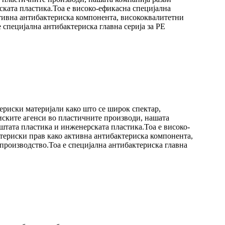
ската пластика.Тоа е високо-ефикасна специјална
ктивна антибактериска компонента, висококвалитетни
специјална антибактериска главна серија за PE
ериски материјали како што се широк спектар,
иските агенси во пластичните производи, нашата
пштата пластика и инженерската пластика.Тоа е високо-
ктериски прав како активна антибактериска компонента,
роизводство.Тоа е специјална антибактериска главна